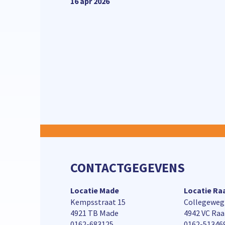
16 apr 2026
CONTACTGEGEVENS
Locatie Made
Locatie R
Kempsstraat 15
Collegeweg
4921 TB Made
4942 VC Ra
0162-683125
0162-51346