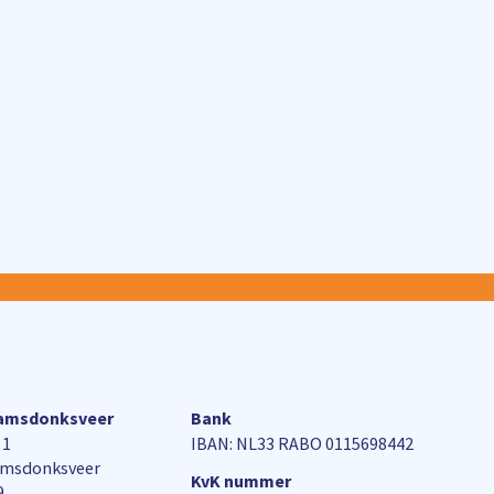
aamsdonksveer
Bank
 1
IBAN: NL33 RABO 0115698442
amsdonksveer
KvK nummer
9