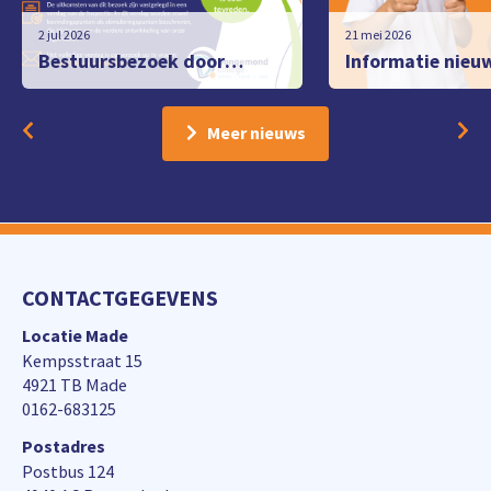
2 jul 2026
21 mei 2026
Bestuursbezoek door
Informatie nieu
Inspectie van het Onderwijs
brugklasleerling
Meer nieuws
Meer nieuws
CONTACTGEGEVENS
Locatie Made
Kempsstraat 15
4921 TB Made
0162-683125
Postadres
Postbus 124