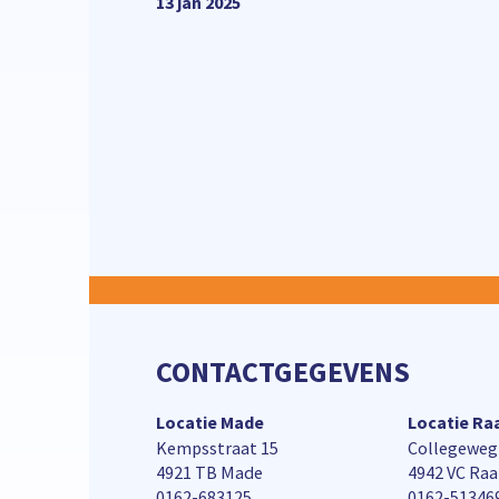
13 jan 2025
CONTACTGEGEVENS
Locatie Made
Locatie R
Kempsstraat 15
Collegeweg
4921 TB Made
4942 VC Ra
0162-683125
0162-51346