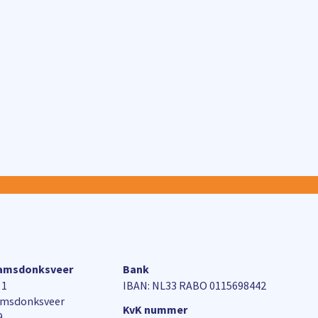
aamsdonksveer
Bank
 1
IBAN: NL33 RABO 0115698442
amsdonksveer
KvK nummer
9