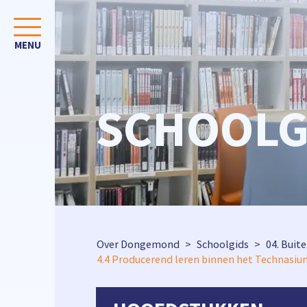
SCHOOLG
Over Dongemond
Schoolgids
04. Buit
4.4 Producerend leren binnen het Technasiu