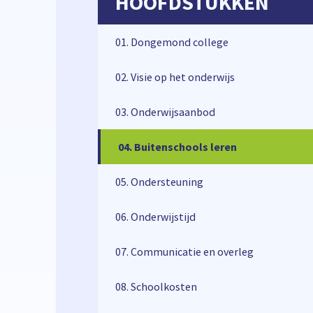
HOOFDSTUKKEN
01. Dongemond college
02. Visie op het onderwijs
03. Onderwijsaanbod
04. Buitenschools leren
04. Buitenschools leren
05. Ondersteuning
06. Onderwijstijd
eg
07. Communicatie en overleg
08. Schoolkosten