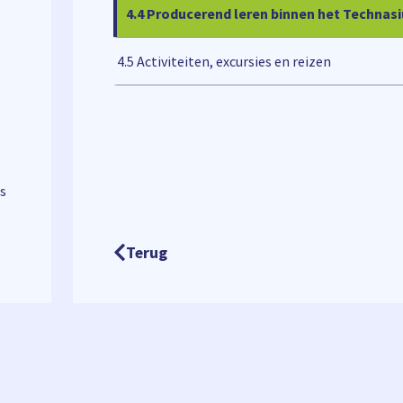
4.4 Producerend leren binnen het Technas
4.5 Activiteiten, excursies en reizen
s
Terug