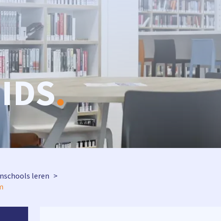
IDS
.
enschools leren
m