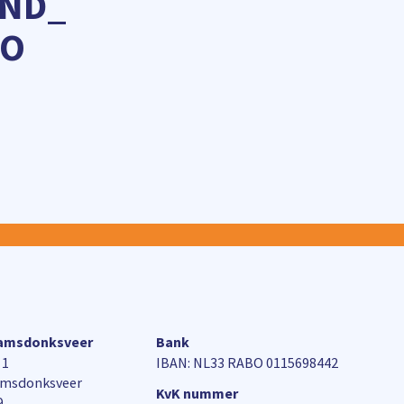
OND_
WO
aamsdonksveer
Bank
 1
IBAN: NL33 RABO 0115698442
amsdonksveer
KvK nummer
9