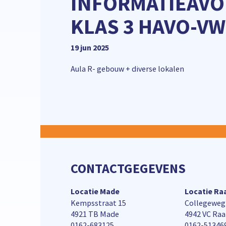
INFORMATIEAV
KLAS 3 HAVO-V
19 jun 2025
Aula R- gebouw + diverse lokalen
CONTACTGEGEVENS
Locatie Made
Locatie R
Kempsstraat 15
Collegeweg
4921 TB Made
4942 VC Ra
0162-683125
0162-51346