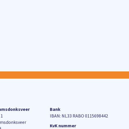
aamsdonksveer
Bank
 1
IBAN: NL33 RABO 0115698442
amsdonksveer
KvK nummer
9