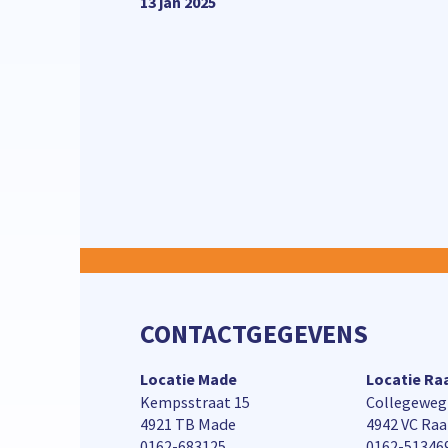
13 jan 2025
CONTACTGEGEVENS
Locatie Made
Locatie R
Kempsstraat 15
Collegeweg
4921 TB Made
4942 VC Ra
0162-683125
0162-51346