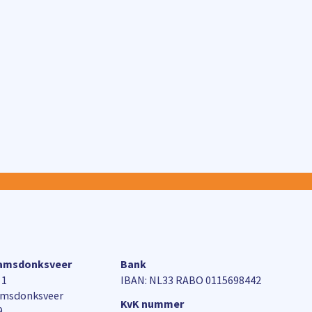
aamsdonksveer
Bank
 1
IBAN: NL33 RABO 0115698442
amsdonksveer
KvK nummer
9