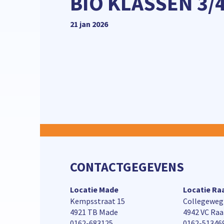
BIO KLASSEN 3/
21 jan 2026
CONTACTGEGEVENS
Locatie Made
Locatie R
Kempsstraat 15
Collegeweg
4921 TB Made
4942 VC Ra
0162-683125
0162-51346