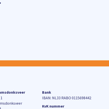
4
aamsdonksveer
Bank
 1
IBAN: NL33 RABO 0115698442
amsdonksveer
KvK nummer
9